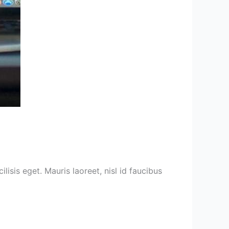
lisis eget. Mauris laoreet, nisl id faucibus