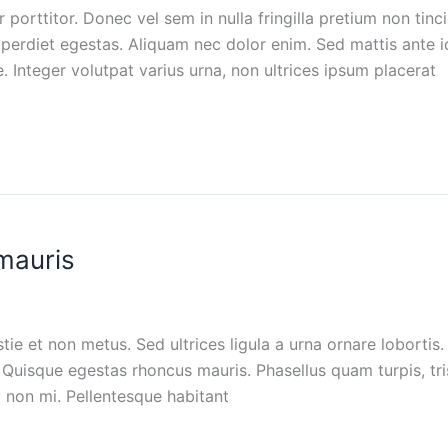
orttitor. Donec vel sem in nulla fringilla pretium non tinci
 imperdiet egestas. Aliquam nec dolor enim. Sed mattis ant
e. Integer volutpat varius urna, non ultrices ipsum placerat
mauris
tie et non metus. Sed ultrices ligula a urna ornare lobortis.
uisque egestas rhoncus mauris. Phasellus quam turpis, tristi
 non mi. Pellentesque habitant