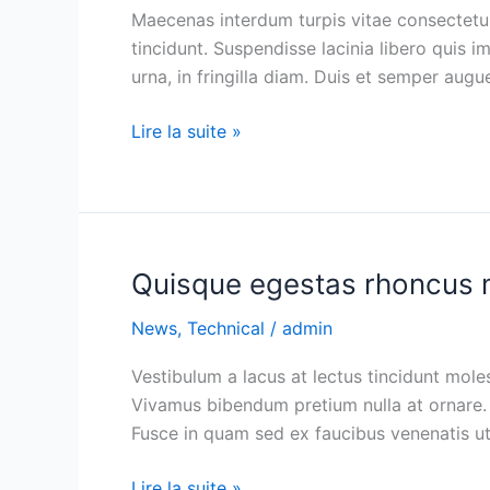
sed
Maecenas interdum turpis vitae consectetur p
condimentum
tincidunt. Suspendisse lacinia libero quis
lacus
urna, in fringilla diam. Duis et semper augu
Lire la suite »
Quisque egestas rhoncus 
Quisque
egestas
News
,
Technical
/
admin
rhoncus
mauris
Vestibulum a lacus at lectus tincidunt moles
Vivamus bibendum pretium nulla at ornare. Q
Fusce in quam sed ex faucibus venenatis ut
Lire la suite »