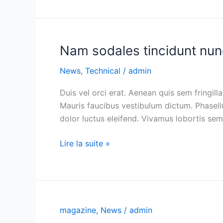
Nam sodales tincidunt nun
Nam
sodales
News
,
Technical
/
admin
tincidunt
nunc
Duis vel orci erat. Aenean quis sem fringill
Mauris faucibus vestibulum dictum. Phasellu
dolor luctus eleifend. Vivamus lobortis semp
Lire la suite »
magazine
,
News
/
admin
Integer