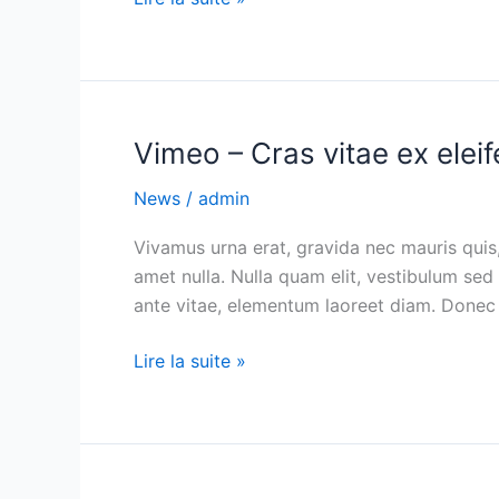
Vimeo – Cras vitae ex elei
Vimeo
–
News
/
admin
Cras
vitae
Vivamus urna erat, gravida nec mauris quis,
ex
amet nulla. Nulla quam elit, vestibulum sed
eleifend
ante vitae, elementum laoreet diam. Donec 
Lire la suite »