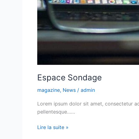
Espace Sondage
magazine
,
News
/
admin
Lorem ipsum dolor sit amet, consectetur adip
pellentesque……
Lire la suite »