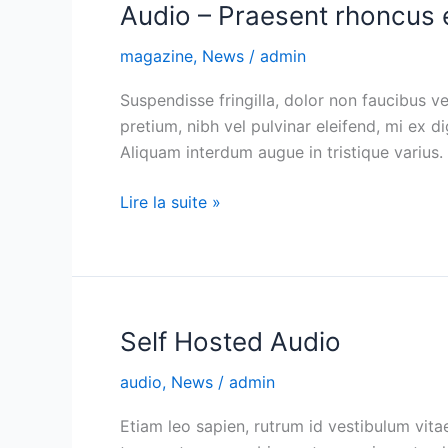
Audio – Praesent rhoncus 
Audio
–
magazine
,
News
/
admin
Praesent
rhoncus
Suspendisse fringilla, dolor non faucibus v
eget
pretium, nibh vel pulvinar eleifend, mi ex di
Aliquam interdum augue in tristique varius. 
Lire la suite »
Self Hosted Audio
Self
Hosted
audio
,
News
/
admin
Audio
Etiam leo sapien, rutrum id vestibulum vitae