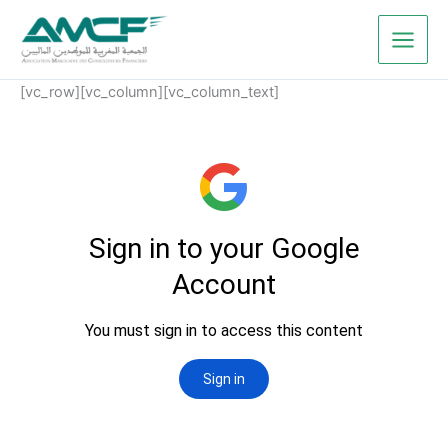
Aller
au
contenu
[vc_row][vc_column][vc_column_text]