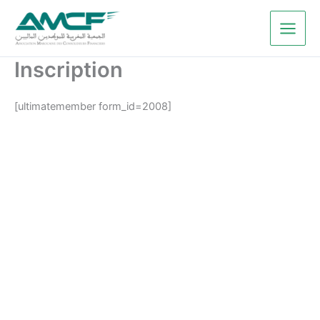
Aller
au
contenu
Inscription
[ultimatemember form_id=2008]