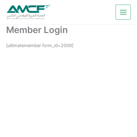
Aller
au
contenu
Member Login
[ultimatemember form_id=2009]