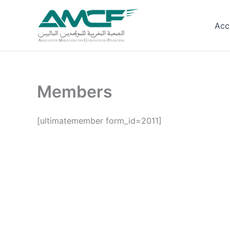
Aller
au
Acc
contenu
Members
[ultimatemember form_id=2011]