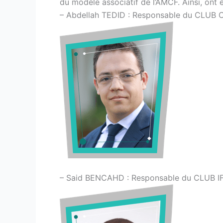
du modèle associatif de l’AMCF. Ainsi, ont é
– Abdellah TEDID : Responsable du CLUB
– Said BENCAHD : Responsable du CLUB I