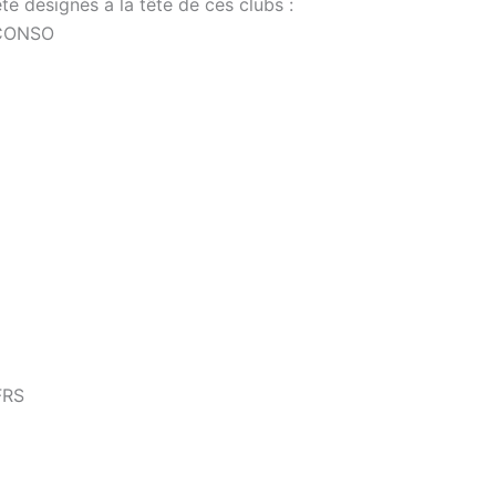
té désignés à la tête de ces clubs :
 CONSO
FRS